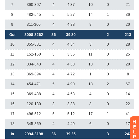
H
E
L
P