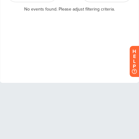
H
E
L
P