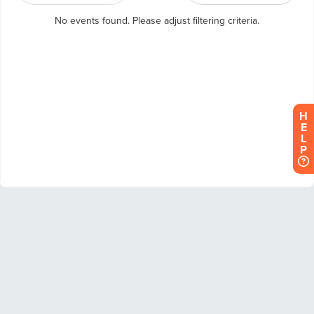
H
E
L
P