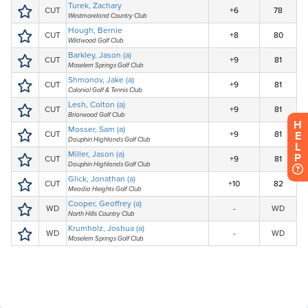
H
E
L
P