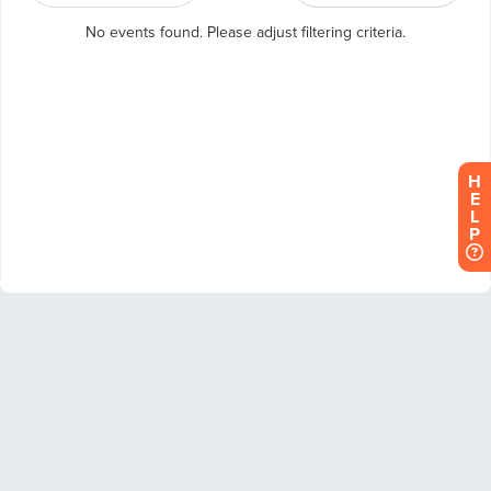
H
E
L
P