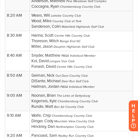
H
E
L
P