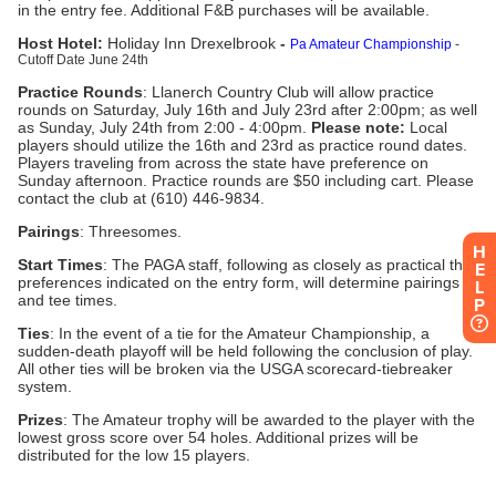
H
E
L
P