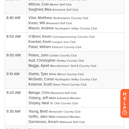
H
E
L
P