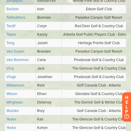
H
E
L
P