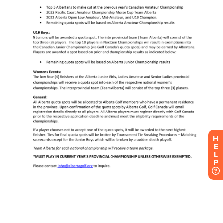
H
E
L
P