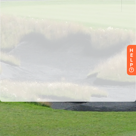
H
E
L
P