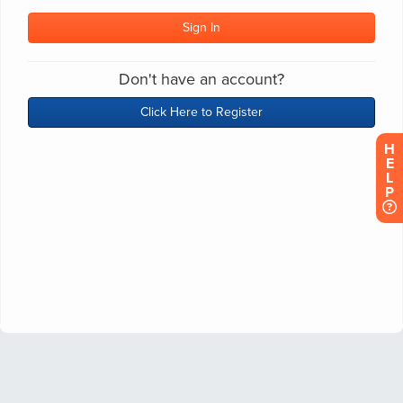
H
E
L
P