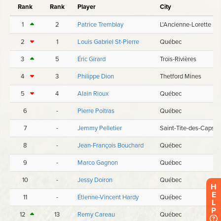
H
E
L
P