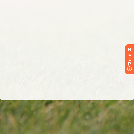
H
E
L
P