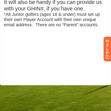
H
E
L
P