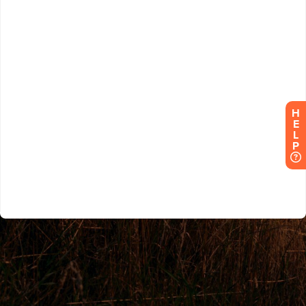
H
E
L
P