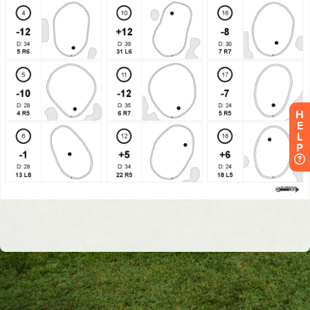
H
E
L
P