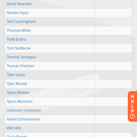
H
E
L
P