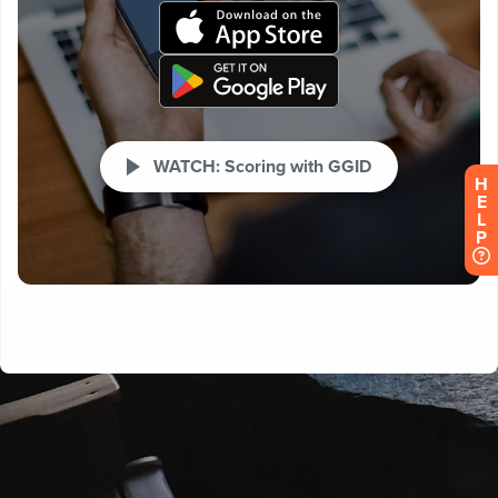
H
E
L
P