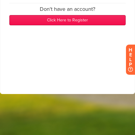
H
E
L
P