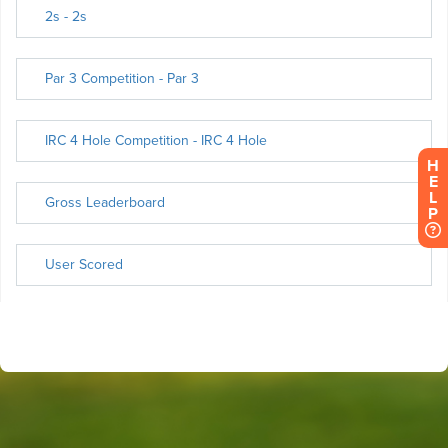
H
E
L
P