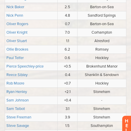
H
E
L