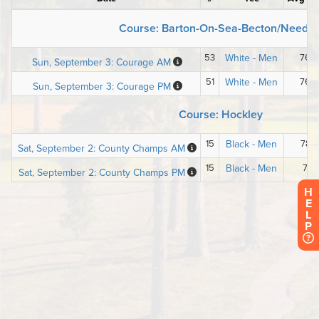
H
E
L
P