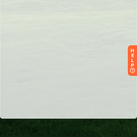
H
E
L
P