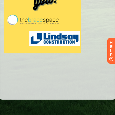
H
E
L
P