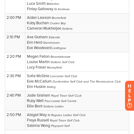
H
E
L
P