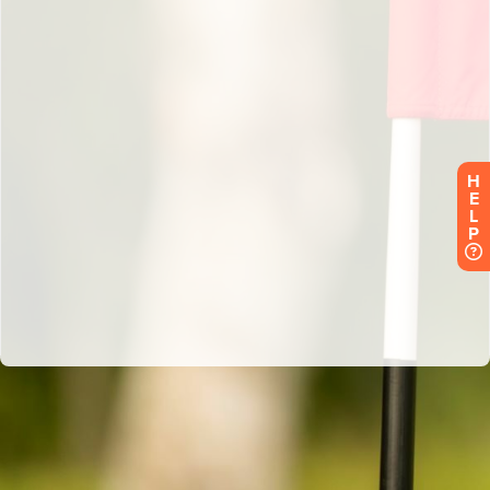
H
E
L
P