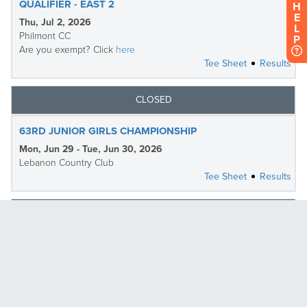
H
E
L
P