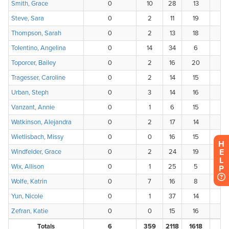
H
E
L
P