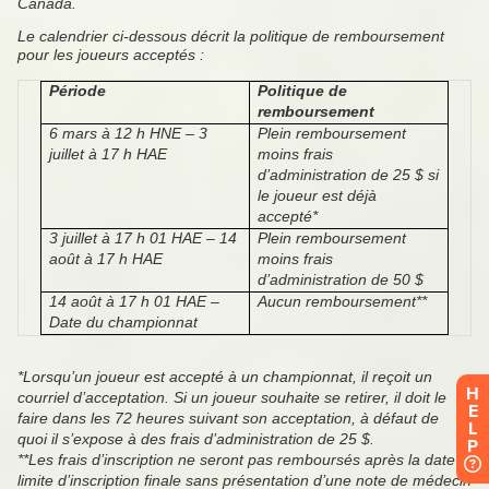
H
E
L
P