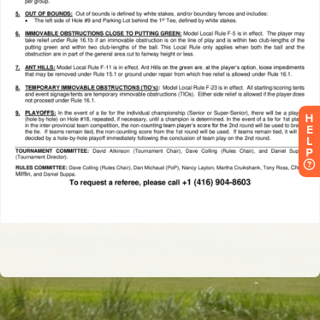
H
E
L
P