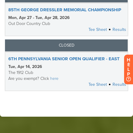
H
E
L
P