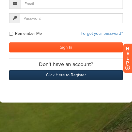
H
E
L
P