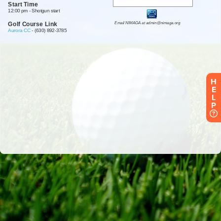
H
E
L
P