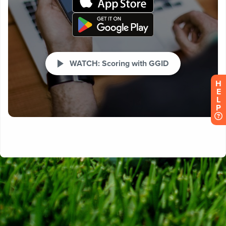
H
E
L
P