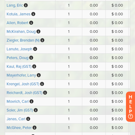
H
E
L
P