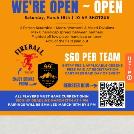
H
E
L
P