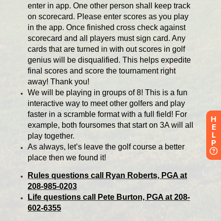
H
E
L
P