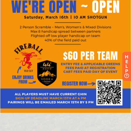
H
E
L
P