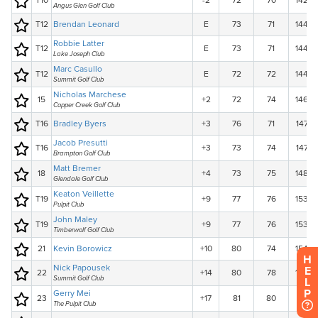
H
E
L
P