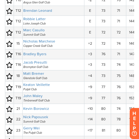
H
E
L
P