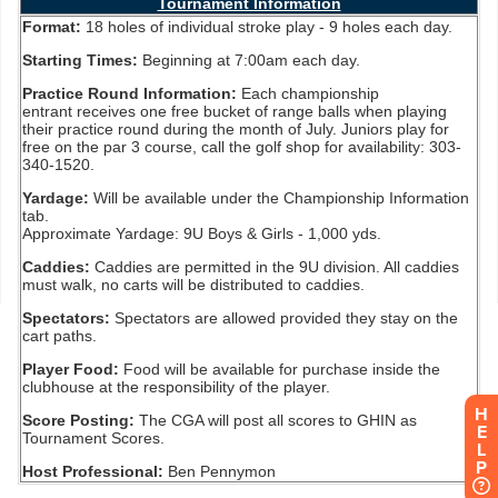
H
E
L
P