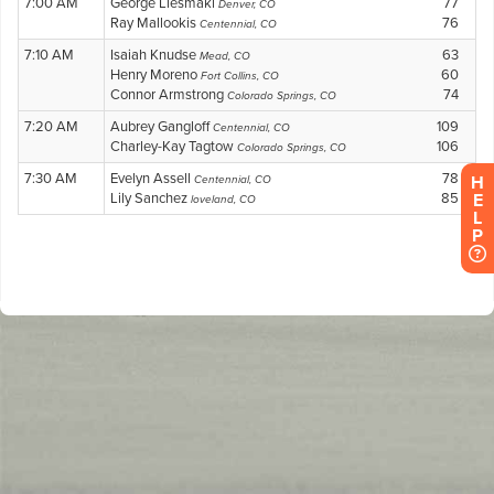
H
E
L
P