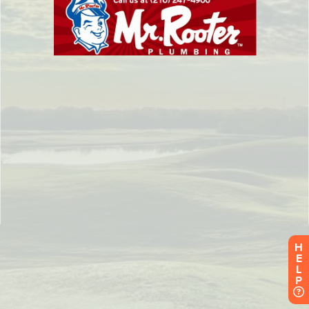
H
E
L
P