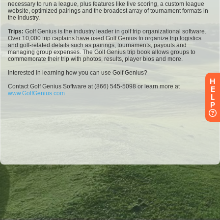
H
E
L
P