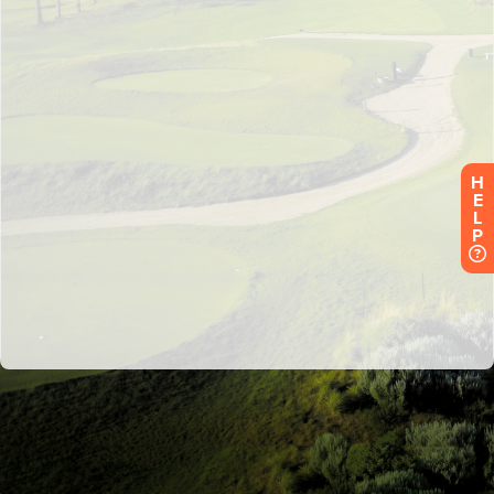
H
E
L
P