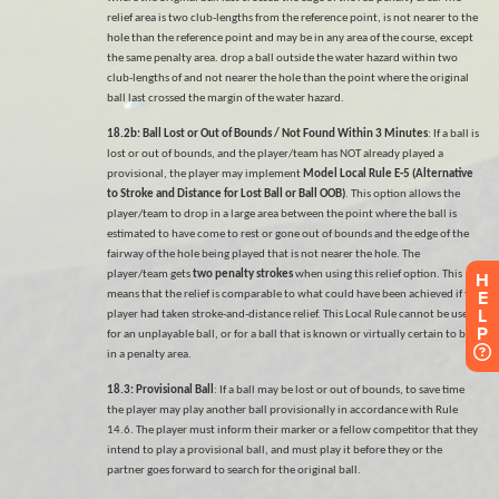
H
E
L
P