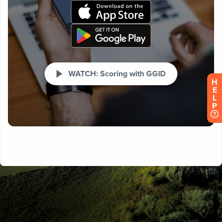
H
E
L
P