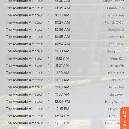
H
E
L
P