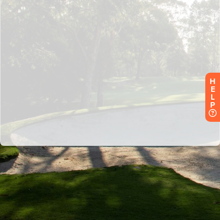
H
E
L
P